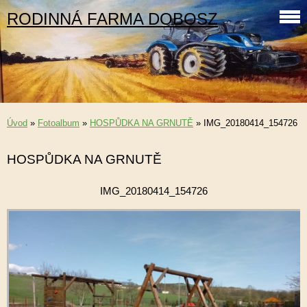
RODINNÁ FARMA DOBOSZ
Úvod
»
Fotoalbum
»
HOSPŮDKA NA GRNUTĚ
»
IMG_20180414_154726
HOSPŮDKA NA GRNUTĚ
IMG_20180414_154726