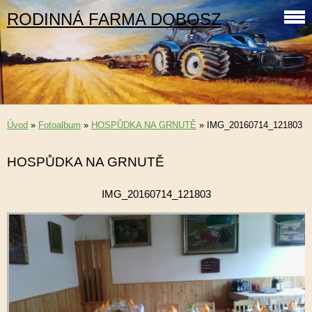
RODINNÁ FARMA DOBOSZ
Úvod
»
Fotoalbum
»
HOSPŮDKA NA GRNUTĚ
»
IMG_20160714_121803
HOSPŮDKA NA GRNUTĚ
IMG_20160714_121803